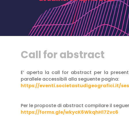
Call for abstract
E’ aperta la call for abstract per la prese
parallele accessibili alla seguente pagina:
https://eventi.societastudigeografici.it/ses
Per le proposte di abstract compilare il segue
https://forms.gle/wkycK6WkqhH17Zvc6