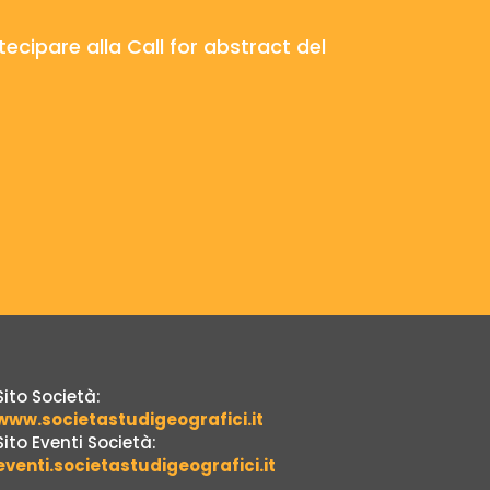
tecipare alla Call for abstract del
Sito Società:
www.societastudigeografici.it
Sito Eventi Società:
eventi.societastudigeografici.it